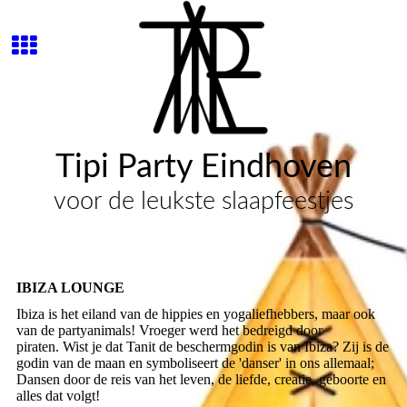
Tipi Party Eindhoven
voor de leukste slaapfeestjes
IBIZA LOUNGE
Ibiza is het eiland van de hippies en yogaliefhebbers, maar ook
van de partyanimals! Vroeger werd het bedreigd door
piraten.
Wist je dat Tanit de beschermgodin is van Ibiza? Zij is de
godin van de maan en symboliseert de 'danser' in ons allemaal;
Dansen door de reis van het leven, de liefde, creatie, geboorte en
alles dat volgt!