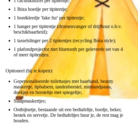
1 cactusknuffel per tipitentje;
1 Ibiza hoedje per tipitentje;
1 bontkleedje 'fake fur' per tipitentje;
1 hanger per tipitentje (dromenvanger of drijfhout o.b.v.
beschikbaarheid);
1 tasselslinger per 2 tipitentjes (recycling Ibiza style);
1 plafondprojector met bluetooth per geleverde set van 4
of meer tipitentjes.
Optioneel (bij te kopen):
Gepersonaliseerde toilettasjes met haarband, beauty
maskertje, lipbalsem, tandenborstel, minitandpasta,
doekjes en borsteltje met spiegeltje;
Slaapmaskertjes;
Ontbijtsetje, bestaande uit een bedtafeltje, bordje, beker,
bestek en servetje. De bedtafeltjes huur je, de rest mag je
houden.