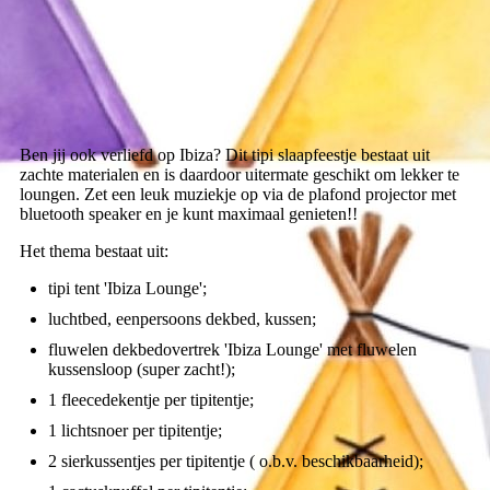
Ibiza Lounge 1
Ben jij ook verliefd op Ibiza? Dit tipi slaapfeestje bestaat uit
zachte materialen en is daardoor uitermate geschikt om lekker te
loungen. Zet een leuk muziekje op via de plafond projector met
bluetooth speaker en je kunt maximaal genieten!!
Het thema bestaat uit:
tipi tent 'Ibiza Lounge';
luchtbed, eenpersoons dekbed, kussen;
fluwelen dekbedovertrek 'Ibiza Lounge' met fluwelen
kussensloop (super zacht!);
1 fleecedekentje per tipitentje;
1 lichtsnoer per tipitentje;
2 sierkussentjes per tipitentje ( o.b.v. beschikbaarheid);